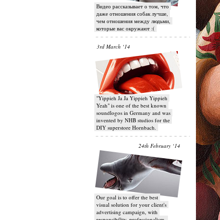
Видео рассказывает о том, что
даже отношения собак лучше,
чем отношения между людьми,
которые вас окружают :(
3rd March ‘14
"Yippieh Ja Ja Yippieh Yippieh
Yeah" is one of the best known
soundlogos in Germany and was
invented by NHB studios for the
DIY superstore Hornbach.
24th February ‘14
Our goal is to offer the best
visual solution for your client's
advertising campaign, with
responsibility, professionalism,