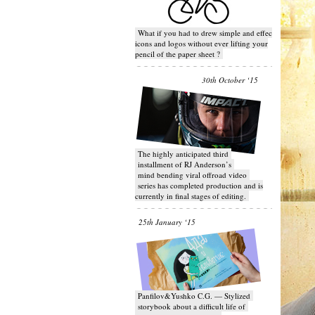
What if you had to drew simple and effective
icons and logos without ever lifting your
pencil of the paper sheet ?
30th October ‘15
T​he highly anticipated third
installment of RJ Anderson’s
mind bending viral off­road video
series has completed production and is
currently in final stages of editing.
25th January ‘15
Panfilov&Yushko C.G. — Stylized
storybook about a difficult life of