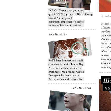
IKEA’s ‘Create what you want’
byINSTINCT (agency of BBDO Group
Posted 
Russia) An integrated
campaign, implemented across
К нам 
online, offline and broadcast...
Многие 
студия
19th March ‘14
экспер
Смысл т
себе, 
выгляди
идеи и 
и вам, 
самооце
RuTT Beer Brewery is a small
смотрет
company from the Tampa Bay
иллюстр
Area born with a passion for
craft beers. We produce Gluten
Free specialty beers rich in
Шок
flavor, aroma and personality.
ни
17th March ‘14