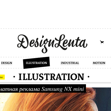
industrial
motion
photography
cont
me
атная реклама Samsung NX mini