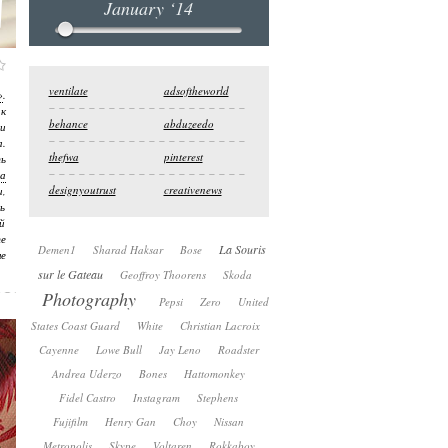
January ‘14
ventilate
adsoftheworld
»
.
к
behance
abduzeedo
и
.
thefwa
pinterest
ть
а
designyoutrust
creativenews
и,
ть
й
те
La Souris
Demen1
Sharad Haksar
Bose
ые
sur le Gateau
Geoffroy Thoorens
Skoda
Photography
Pepsi
Zero
United
States Coast Guard
White
Christian Lacroix
Cayenne
Lowe Bull
Jay Leno
Roadster
Andrea Uderzo
Bones
Hattomonkey
Fidel Castro
Instagram
Stephens
Fujifilm
Henry Gan
Choy
Nissan
Metropolis
Skype
Voltaren
Rokkaboy