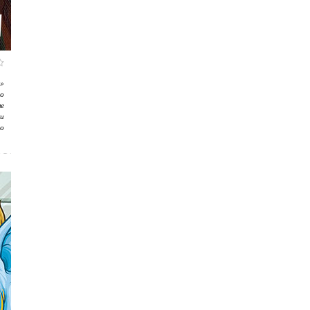
»
но
не
и
но