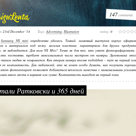
147
comments
on
23rd December ‘14
Tags:
Advertising
,
Illustration
rating:
0
е
Samsung NX mini
определенно удалась. Тонкий, лишенный выступов корпус оформле
ом и материалом под кожу, засилия пластика, характерного для других продукто
, не наблюдается. Для кого NX Mini? Точно не для тех, кто умеет фотографировать 
 это постоянно, требует максимального числа настроек от камеры. Эргономика этог
 таким людям не понравится. Как вторая камера вполне подойдет – тут на первый пла
т ее компактность. Для любителей, кто не хочет особо думать, как получить хороши
 этот фотоаппарат позволяет добиваться неплохого качества с минимальными усилиям
нимая много места в кармане или сумке. Компактность выходит на первый план.
али Ратковски и 365 дней