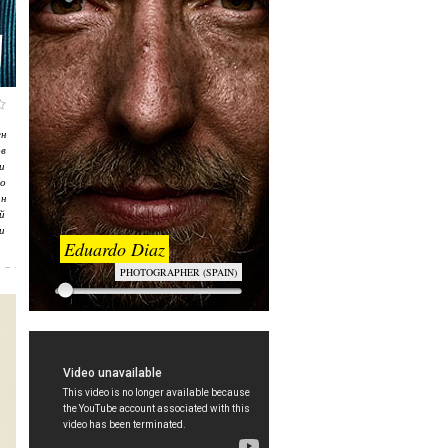
н
в
и
о
н
й
и
Eduardo Diaz
PHOTOGRAPHER (SPAIN)