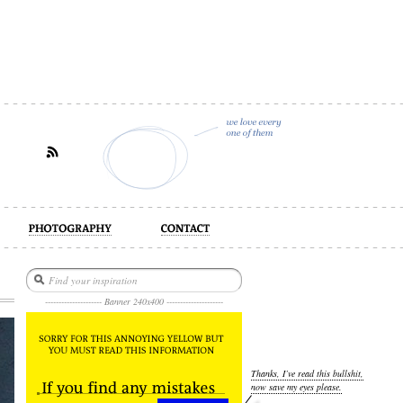
act
--------------------- Banner 240x400 ---------------------
Thanks, I’ve read this bullshit,
now save my eyes please.