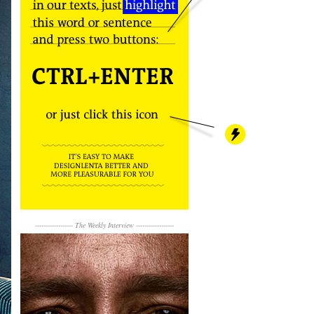
------------------
The Weekly Interview
------------------