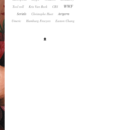
WWF
Tool roll
Kris Van Beek
CBS
Serials
Artgerm
Сhristophe Huet
Umeric
Hamburg Freezers
Easton Chang