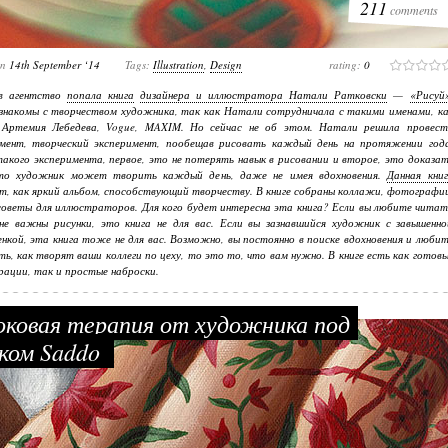
211
comments
on
14th September ‘14
Tags:
Illustration
,
Design
rating:
0
в агентство
попала книга
дизайнера и иллюстратора Натали Ратковски
—
«Рисуй
знакомы с творчеством художника, так как Натали сотрудничала с такими именами, ка
 Артемия Лебедева, Vogue, MAXIM. Но сейчас не об этом. Натали решила провест
имент, творческий эксперимент, пообещав рисовать каждый день на протяжении года
акого эксперимента, первое, это не потерять навык в рисовании и второе, это доказа
что художник может творить каждый день, даже не имея вдохновения.
Данная книг
т, как яркий альбом, способствующий творчеству. В книге собраны коллажи, фотографи
советы для иллюстраторов. Для кого будет интересна эта книга? Если вы любите чита
не важны рисунки, это книга не для вас. Если вы зазнавшийся художник с завышенно
нкой, эта книга тоже не для вас. Возможно, вы постоянно в поиске вдохновения и люби
ь, как творят ваши коллеги по цеху, то это то, что вам нужно. В книге есть как готов
ации, так и простые наброски.
овая терапия от художника под
ком Saddo