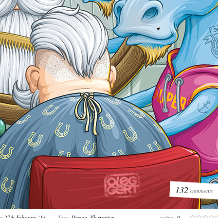
9
10
11
12
13
14
15
16
17
18
19
20
21
22
132
comments
on
27th February ‘14
Tags:
Design
,
Illustration
rating:
0