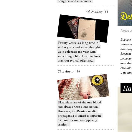
designers and customers.
5th January ‘15
Posted 
Внешн
Twenty years is a long time in
металл
studio years and so we thought
Samsung
we’d celebrate the year with
делает
something a little less frivolous
решения
than our typical offering...
выходи
снимок,
29th August ‘14
и не за
Нат
Ukrainians are of the one blood
and always been a one nation.
However, the Russian media
propaganda is aimed to separate
the country on two opposing
armies...