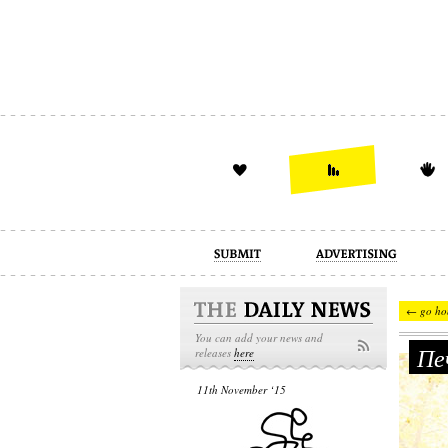
advertising
design
illustration
← go ho
You can add your news and
Печ
releases
here
11th November ‘15