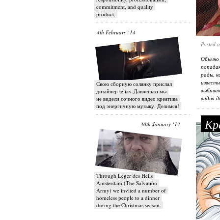
commitment, and quality
product.
4th February ‘14
Posted 
Обычно
попадаю
рады, к
известн
Свою сборную солянку прислал
выбиваю
дизайнер telias. Давненько мы
видна д
не видели сочного видео креатива
под энергичную музыку. Делимся!
Кра
30th January ‘14
Through Leger des Heils
Amsterdam (The Salvation
Army) we invited a number of
homeless people to a dinner
during the Christmas season.