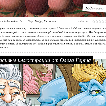
160
comments
on
4th September ‘14
Tags:
Design
,
Illustration
rating:
0
 у таких спрашивают, — ты что куришь мужик? Отсыпешь? Обычно, такие «персонажи
тся очень редко, что является настоящей находкой для нашего ресурса. Мы безгранич
огда наша коллекция креатива обновляется такими именами, как
Saddo
. Да, эти имена 
ы, так как работы их специфичны, но вот такими маленькими шажками такие художник
тся в массы. В портфолио 469 работ и работы не выполнены в едином стиле, определен
инамика.
сивые иллюстрации от Олега Герта