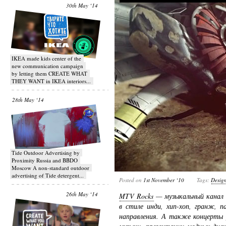
30th May ‘14
IKEA made kids center of the
new communication campaign
by letting them CREATE WHAT
THEY WANT in IKEA interiors...
28th May ‘14
Tide Outdoor Advertising by
Proximity Russia and BBDO
Moscow A non-standard outdoor
advertising of Tide detergent...
Posted on
1st November ‘10
Tags:
Desig
26th May ‘14
MTV Rocks
— музыкальный канал 
в стиле инди, хип-хоп, гранж, п
направления. А также концерты 