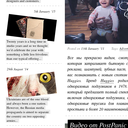
designers and customers.
5th January ‘15
Twenty years is a long time in
studio years and so we thought
Posted on
13th January ‘11
Tags:
Advert
we’d celebrate the year with
something a little less frivolous
Все мы прекрасно видим, смотр
than our typical offering...
которая затрагивает бытовую с
реклама, шампуней, зубных паст,
29th August ‘14
вас познакомить с новым спотом
Huggies. Бренд
Huggies
родилс
одноразовых подгузников в 1978
который предлагает полный спект
включая одноразовые подгузники, 
Ukrainians are of the one blood
одноразовые трусики для плаван
and always been a one nation.
However, the Russian media
простыни и более 20 наименований
propaganda is aimed to separate
the country on two opposing
armies...
Видео от PostPanic