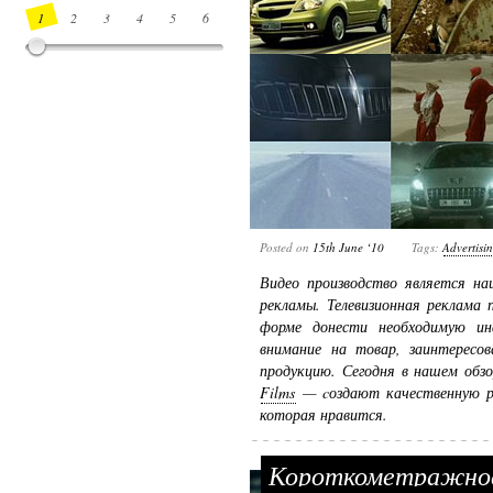
1
2
3
4
5
6
7
8
9
10
11
12
13
14
Posted on
15th June ‘10
Tags:
Advertisi
Видео производство является на
рекламы. Телевизионная реклама 
форме донести необходимую и
внимание на товар, заинтересо
продукцию. Сегодня в нашем обзо
Films
— cоздают качественную ре
которая нравится.
Короткометражное