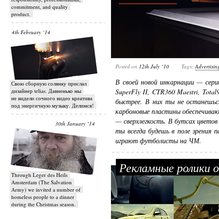
commitment, and quality
product.
4th February ‘14
Posted on
12th July ‘10
Tags:
Advertisin
В своей новой инкарнации — сер
Свою сборную солянку прислал
дизайнер telias. Давненько мы
SuperFly II, CTR360 Maestri, Total
не видели сочного видео креатива
быстрее. В них ты не останешьс
под энергичную музыку. Делимся!
карбоновые пластины обеспечива
— сверхлегкость. В бутсах цвето
30th January ‘14
ты всегда будешь в поле зрения 
играют футболисты на ЧМ.
Рекламные ролики о
Through Leger des Heils
Amsterdam (The Salvation
Army) we invited a number of
homeless people to a dinner
during the Christmas season.