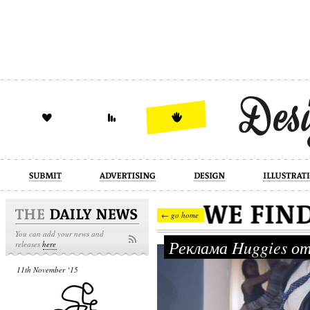
design
illustration
industrial
← go home
You can add your news and
Реклама Huggies о
releases
here
11th November ‘15