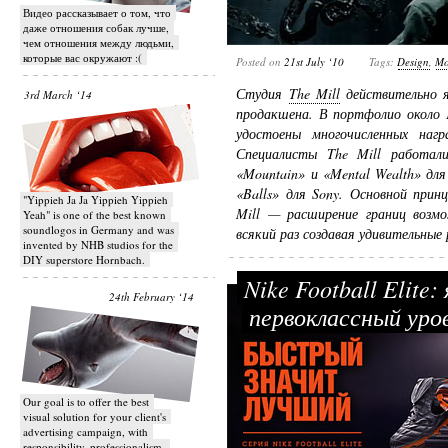
Видео рассказывает о том, что
даже отношения собак лучше,
чем отношения между людьми,
которые вас окружают :(
Posted on
21st July ‘10
Tags:
Design
,
Mo
Студия
The Mill
действительно я
3rd March ‘14
продакшена. В портфолио около 1
удостоены многочисленных нагр
Специалисты The Mill работали
«Mountain» и «Mental Wealth» для 
«Balls» для Sony. Основной при
"Yippieh Ja Ja Yippieh Yippieh
Mill — расширение границ возм
Yeah" is one of the best known
soundlogos in Germany and was
всякий раз создавая удивительные 
invented by NHB studios for the
DIY superstore Hornbach.
Nike Football Elite
24th February ‘14
первоклассный уро
Our goal is to offer the best
visual solution for your client's
advertising campaign, with
responsibility, professionalism,