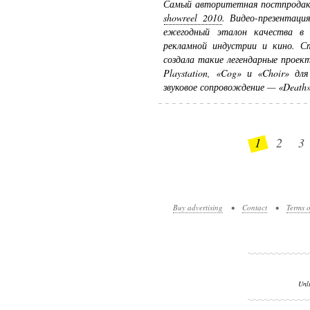
Самый авторитетная постпродакш
showreel 2010
. Видео-презентаци
ежегодный эталон качества в 
рекламной индустрии и кино. Ст
создала такие легендарные проект
Playstation, «Cog» и «Choir» дл
звуковое сопровождение — «Death» 
1
2
3
Buy advertising
•
Contact
•
Terms o
Unl