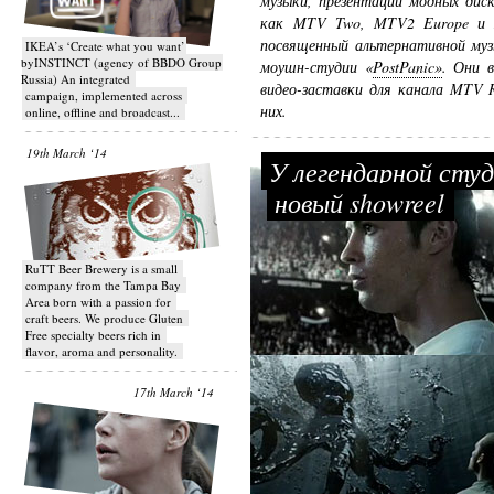
музыки, презентации модных дис
как MTV Two, MTV2 Europe и M
посвященный альтернативной муз
IKEA’s ‘Create what you want’
byINSTINCT (agency of BBDO Group
моушн-студии «
PostPanic»
. Они в
Russia) An integrated
видео-заставки для канала MTV 
campaign, implemented across
них.
online, offline and broadcast...
19th March ‘14
У легендарной студ
новый showreel
RuTT Beer Brewery is a small
company from the Tampa Bay
Area born with a passion for
craft beers. We produce Gluten
Free specialty beers rich in
flavor, aroma and personality.
17th March ‘14