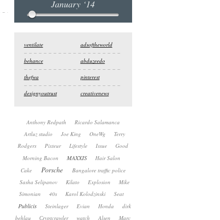
January ‘14
ventilate
adsoftheworld
behance
abduzeedo
thefwa
pinterest
designyoutrust
creativenews
Anthony Redpath
Ricardo Salamanca
Artluz studio
Joe King
OneWg
Terry
Rodgers
Pixteur
Lifestyle
Issue
Good
MAXXIS
Morning Bacon
Hair Salon
Porsche
Cake
Bangalore traffic police
Sasha Selipanov
Kilato
Explosion
Mike
Simonian
40s
Karol Kolodzinski
Seat
Publicis
Steinlager
Evian
Honda
dirk
behlau
Сryptcrawler
watch
Alsen
Marc