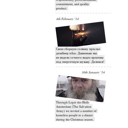
commitment, and quality
product.
4th February ‘14
Свою сборную солянку прислал
дизайнер telias. Давненько мы
не видели сочного видео креатива
под энергичную музыку. Делимся!
30th January ‘14
Through Leger des Heils
Amsterdam (The Salvation
Army) we invited a number of
homeless people to a dinner
during the Christmas season.