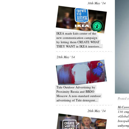
30th May ‘14
IKEA made kids center of the
new communication campaign
by letting them CREATE WHAT
THEY WANT in IKEA interiors...
28th May ‘14
Tide Outdoor Advertising by
Proximity Russia and BBDO
Moscow A non-standard outdoor
Posted 
advertising of Tide detergent...
McCann 
26th May ‘14
130 ст
«Globa
Interp
индуст