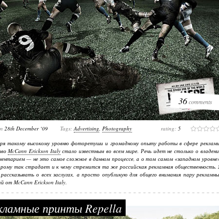
36
comments
on
28th December ‘09
Tags:
Advertising
,
Photography
rating:
5
аря такому высокому уровню фоторетуши и громадному опыту работы в сфере рекламы
тво
McCann Erickson Italy
стало известным во всем мире. Речь идет не столько о владен
ентарием — не это самое сложное в данном процессе, а о том самом «западном уровне
рому так страдает и к чему стремится та же российская рекламная общественность. 
 рассказывать о всех заслугах, а просто опубликую для общего внимания пару рекламн
й от McCann Erickson Italy.
ламные принты Repella