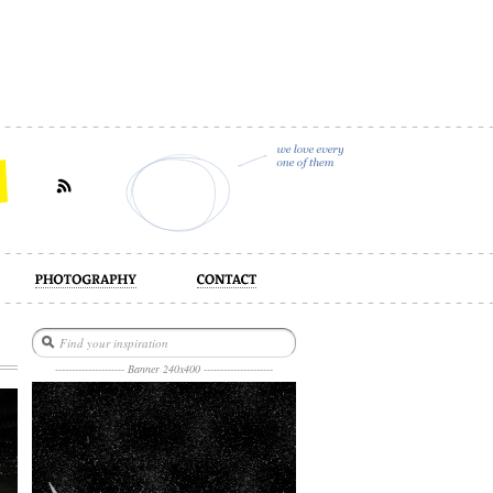
act
--------------------- Banner 240x400 ---------------------