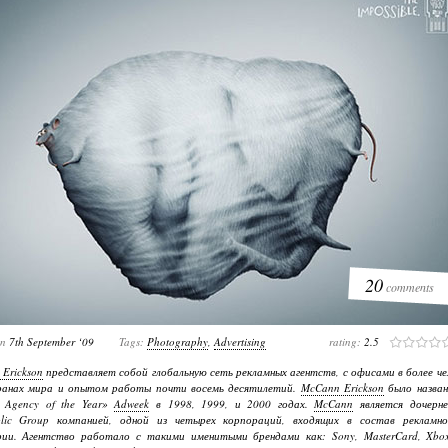
20
comments
on
7th September ‘09
Tags:
Photography
,
Advertising
rating:
2.5
Erickson
представляет собой глобальную сеть рекламных агентств, с офисами в более ч
ранах мира и опытом работы почти восемь десятилетий.
McCann Erickson
было назван
l Agency of the Year»
Adweek
в 1998, 1999, и 2000 годах.
McCann
является дочерне
ublic Group компанией, одной из четырех корпораций, входящих в состав рекламно
рии. Агентство работало с такими именитыми брендами как: Sony, MasterCard, Xbox