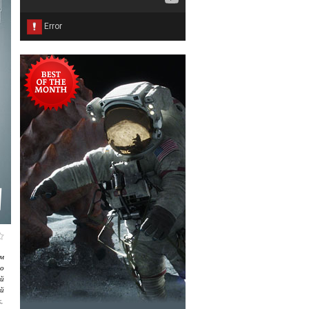
ем
о
й
й
,