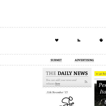
advertising
design
illustration
← go ho
You can add your news and
Рек
releases
here
It
11th November ‘15