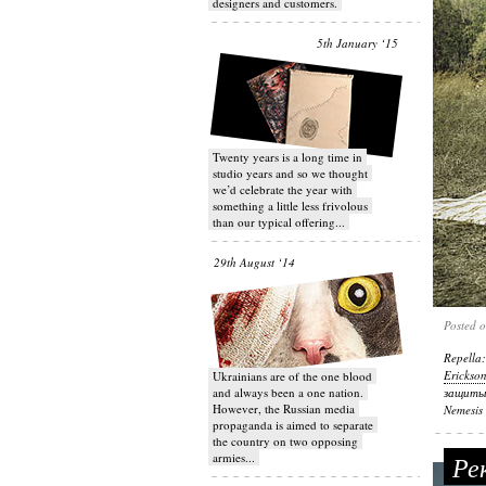
designers and customers.
5th January ‘15
Twenty years is a long time in
studio years and so we thought
we’d celebrate the year with
something a little less frivolous
than our typical offering...
29th August ‘14
Posted 
Repella
Erickso
Ukrainians are of the one blood
and always been a one nation.
защиты
However, the Russian media
Nemesis
propaganda is aimed to separate
the country on two opposing
armies...
Рек