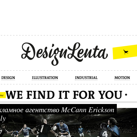
industrial
motion
photography
cont
me
ламное агентство McCann Erickson
aly