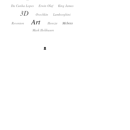
Da Cunha Lopes
Erwin Olaf
King James
3D
Ovechkin
Lamborghini
Art
Mcbess
Reventon
Herezie
Mark Holthusen