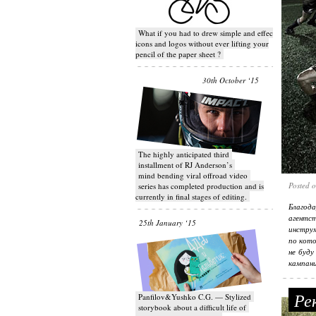
What if you had to drew simple and effective
icons and logos without ever lifting your
pencil of the paper sheet ?
30th October ‘15
T​he highly anticipated third
installment of RJ Anderson’s
mind bending viral off­road video
Posted 
series has completed production and is
currently in final stages of editing.
Благод
агентс
25th January ‘15
инструм
по кото
не буду
кампани
Рек
Panfilov&Yushko C.G. — Stylized
storybook about a difficult life of