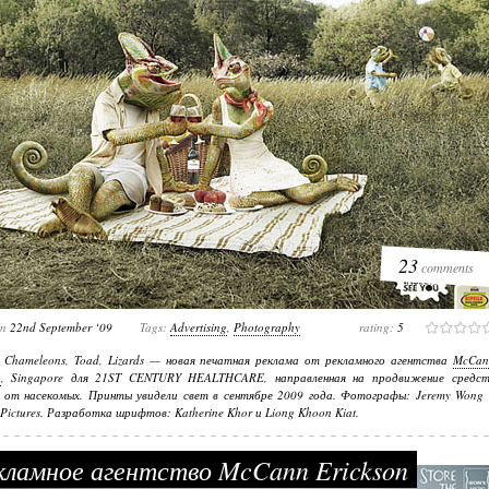
23
comments
on
22nd September ‘09
Tags:
Advertising
,
Photography
rating:
5
: Chameleons, Toad, Lizards — новая печатная реклама от рекламного агентства
McCan
n
, Singapore для 21ST CENTURY HEALTHCARE, направленная на продвижение средст
 от насекомых. Принты увидели свет в сентябре 2009 года. Фотографы: Jeremy Wong 
 Pictures. Разработка шрифтов: Katherine Khor и Liong Khoon Kiat.
ламное агентство McCann Erickson