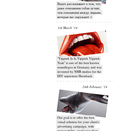
Видео рассказывает о том, что
даже отношения собак лучше,
чем отношения между людьми,
которые вас окружают :(
3rd March ‘14
"Yippieh Ja Ja Yippieh Yippieh
Yeah" is one of the best known
soundlogos in Germany and was
invented by NHB studios for the
DIY superstore Hornbach.
24th February ‘14
Our goal is to offer the best
visual solution for your client's
advertising campaign, with
responsibility, professionalism,