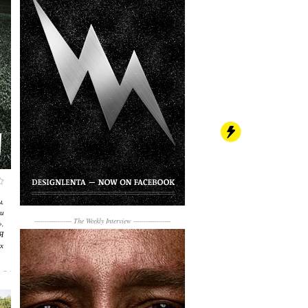
,
ии
------------------
The Weekly Interview
------------------
»,
Я
ых