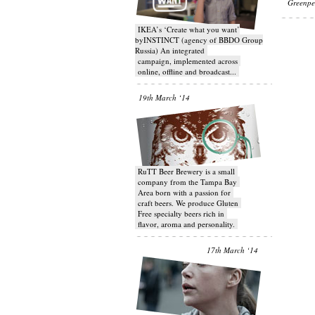
Greenpe
IKEA’s ‘Create what you want’
byINSTINCT (agency of BBDO Group
Russia) An integrated
campaign, implemented across
online, offline and broadcast...
19th March ‘14
RuTT Beer Brewery is a small
company from the Tampa Bay
Area born with a passion for
craft beers. We produce Gluten
Free specialty beers rich in
flavor, aroma and personality.
17th March ‘14